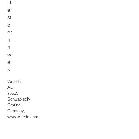
H
er
st
ell
er
hi
n
w
ei
s
Weleda
AG,
73525
Schwäbisch-
Gmünd,
Germany,
www.weleda.com