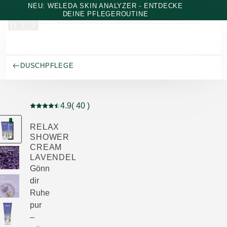
Zum Hauptinhalt wechseln
NEU: WELEDA SKIN ANALYZER - ENTDECKE
DEINE PFLEGEROUTINE
DUSCHPFLEGE
4.9
( 40 )
Aktuelle Bewertung: 4.9 von 5 Sternen bewertet von 4
RELAX
SHOWER
CREAM
LAVENDEL
Gönn
dir
Ruhe
pur
–