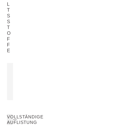
L
T
S
S
T
O
F
F
E
SONNENBLUMENÖL
Helianthus Annuus (Sunflower) Seed
Oil
MEHR ERFAHREN
VOLLSTÄNDIGE
AUFLISTUNG