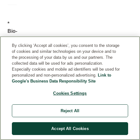
*
Bio-
Qualität
By clicking ‘Accept all cookies’, you consent to the storage
Die
of cookies and similar technologies on your device and to
INCI-
the processing of your data by us and our partners. The
Deklarationen
collected data will be used for ads personalization.
Especially cookies and mobile ad identifiers will be used for
der
personalized and non-personalized advertising.
Link to
Weleda-
Google's Business Data Responsibility Site
Produkte
werden
Cookies Settings
regelmässig
aktualisiert,
Reject All
da
wir
Accept All Cookies
neue
wissenschaftliche