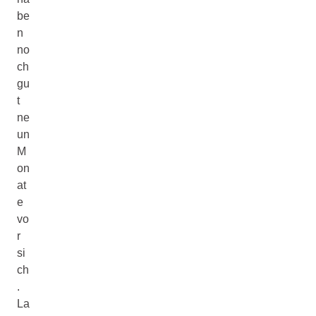
be
n
no
ch
gu
t
ne
un
M
on
at
e
vo
r
si
ch
.
La