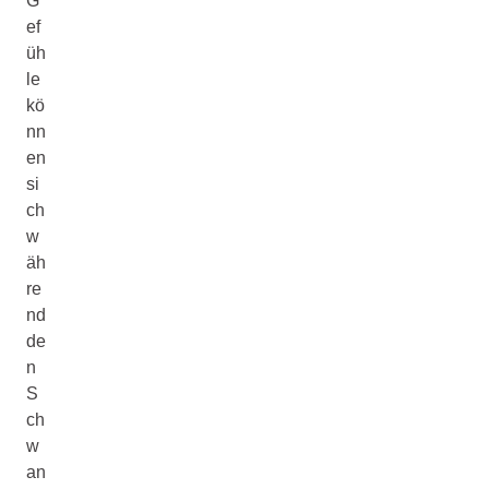
G
ef
üh
le
kö
nn
en
si
ch
w
äh
re
nd
de
n
S
ch
w
an