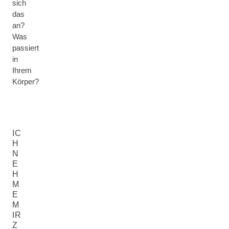
sich
das
an?
Was
passiert
in
Ihrem
Körper?
IC
H
N
E
H
M
E
M
IR
Z