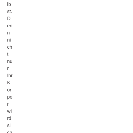
lb
st.
D
en
n
ni
ch
t
nu
r
Ihr
K
ör
pe
r
wi
rd
si
ch