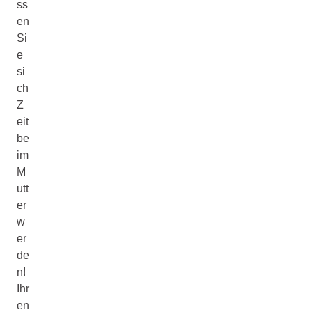
ss
en
Si
e
si
ch
Z
eit
be
im
M
utt
er
w
er
de
n!
Ihr
en