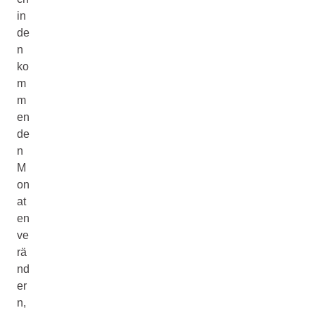
in
de
n
ko
m
m
en
de
n
M
on
at
en
ve
rä
nd
er
n,