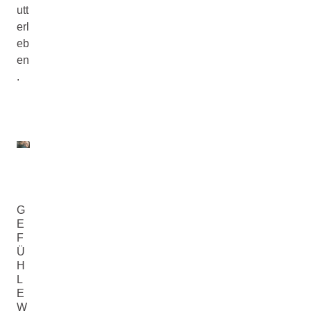
utt
erl
eb
en
.
G
E
F
Ü
H
L
E
W