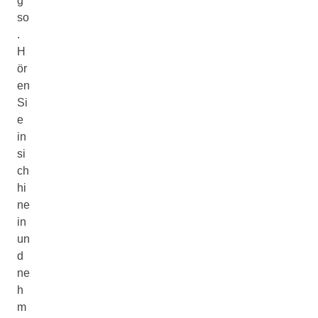
g
so
.
H
ör
en
Si
e
in
si
ch
hi
ne
in
un
d
ne
h
m