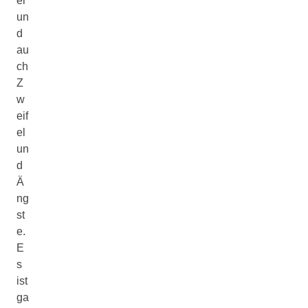
er
un
d
au
ch
Z
w
eif
el
un
d
Ä
ng
st
e.
E
s
ist
ga