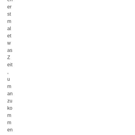
er
st
m
al
et
w
as
Z
eit
,
u
m
an
zu
ko
m
m
en