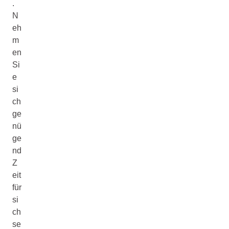
.
N
eh
m
en
Si
e
si
ch
ge
nü
ge
nd
Z
eit
für
si
ch
se