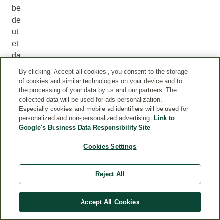
be
de
ut
et
da
s
By clicking ‘Accept all cookies’, you consent to the storage
all
of cookies and similar technologies on your device and to
es
the processing of your data by us and our partners. The
collected data will be used for ads personalization.
für
Especially cookies and mobile ad identifiers will be used for
de
personalized and non-personalized advertising.
Link to
n
Google's Business Data Responsibility Site
w
Cookies Settings
er
de
nd
Reject All
en
V
Accept All Cookies
at