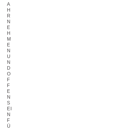
A
H
R
N
E
H
M
E
N
U
N
D
O
F
F
E
N
S
EI
N
F
Ü