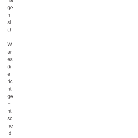
fra
ge
n
si
ch
:
W
ar
es
di
e
ric
hti
ge
E
nt
sc
he
id