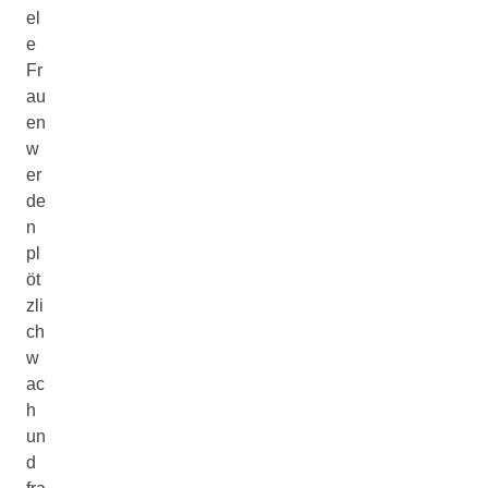
el
e
Fr
au
en
w
er
de
n
pl
öt
zli
ch
w
ac
h
un
d