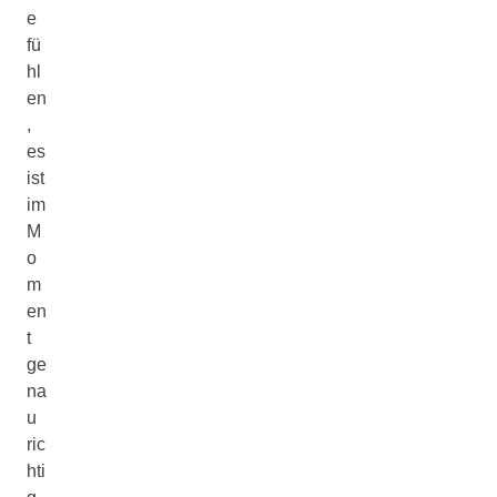
e
fü
hl
en
,
es
ist
im
M
o
m
en
t
ge
na
u
ric
hti