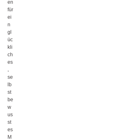
en
für
ei
n
gl
üc
kli
ch
es
,
se
lb
st
be
w
us
st
es
M