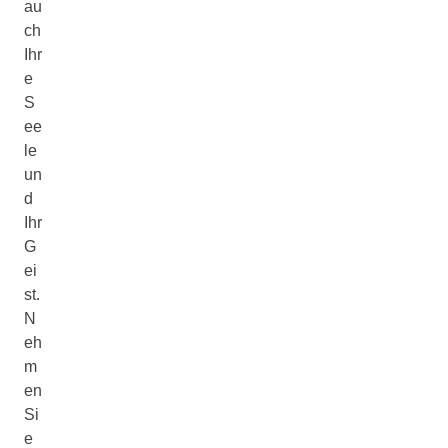
au
ch
Ihr
e
S
ee
le
un
d
Ihr
G
ei
st.
N
eh
m
en
Si
e