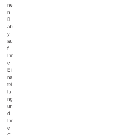
ne
n
B
ab
y
au
f.
Ihr
e
Ei
ns
tel
lu
ng
un
d
Ihr
e