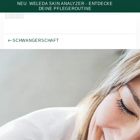
Zum Hauptinhalt wechseln
NEU: WELEDA SKIN ANALYZER - ENTDECKE
DEINE PFLEGEROUTINE
SCHWANGERSCHAFT