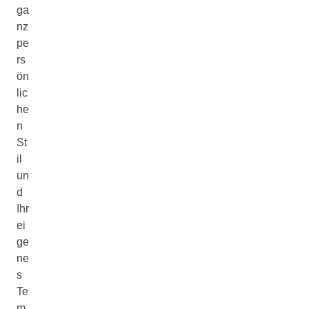
ga
nz
pe
rs
ön
lic
he
n
St
il
un
d
Ihr
ei
ge
ne
s
Te
m