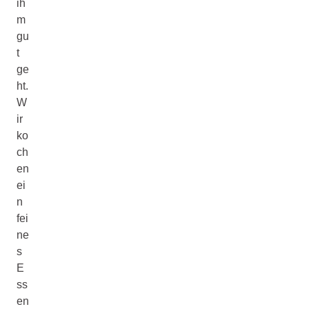
ih
m
gu
t
ge
ht.
W
ir
ko
ch
en
ei
n
fei
ne
s
E
ss
en