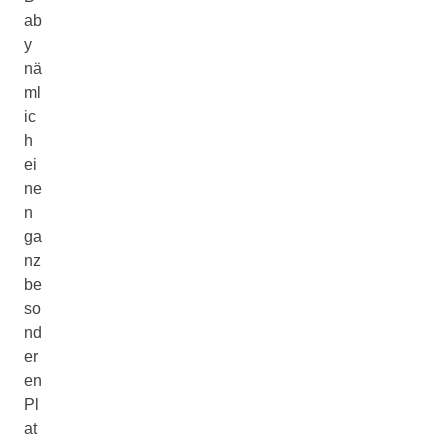
ab
y
nä
ml
ic
h
ei
ne
n
ga
nz
be
so
nd
er
en
Pl
at