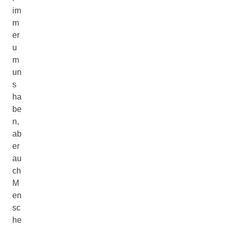
im
m
er
u
m
un
s
ha
be
n,
ab
er
au
ch
M
en
sc
he