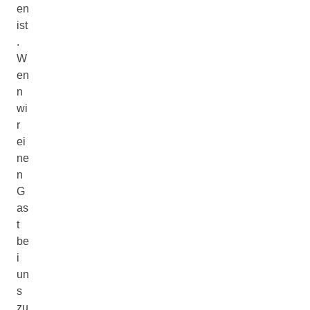
en
ist
.
W
en
n
wi
r
ei
ne
n
G
as
t
be
i
un
s
zu