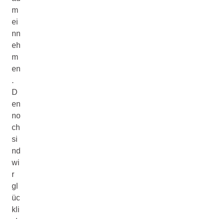
m
ei
nn
eh
m
en
.
D
en
no
ch
si
nd
wi
r
gl
üc
kli