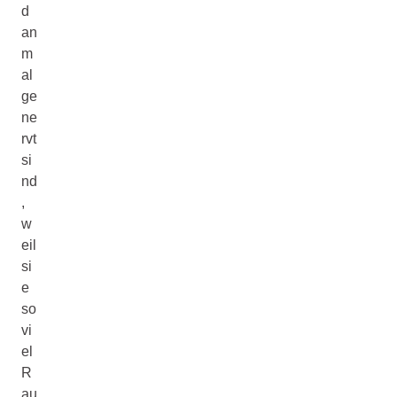
d
an
m
al
ge
ne
rvt
si
nd
,
w
eil
si
e
so
vi
el
R
au