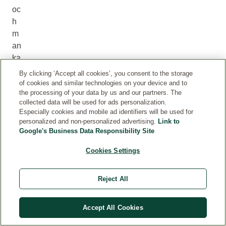
oc
h
m
an
ka
nn
By clicking ‘Accept all cookies’, you consent to the storage
au
of cookies and similar technologies on your device and to
the processing of your data by us and our partners. The
ch
collected data will be used for ads personalization.
ni
Especially cookies and mobile ad identifiers will be used for
ch
personalized and non-personalized advertising.
Link to
t
Google's Business Data Responsibility Site
im
Cookies Settings
m
er
gl
Reject All
üc
kli
Accept All Cookies
ch