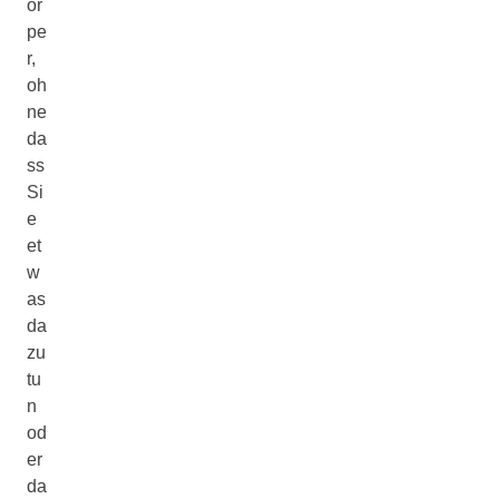
ör
pe
r,
oh
ne
da
ss
Si
e
et
w
as
da
zu
tu
n
od
er
da