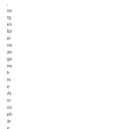
,
so
rg
en
für
ei
ne
an
ge
ne
h
m
e
At
m
os
ph
är
e