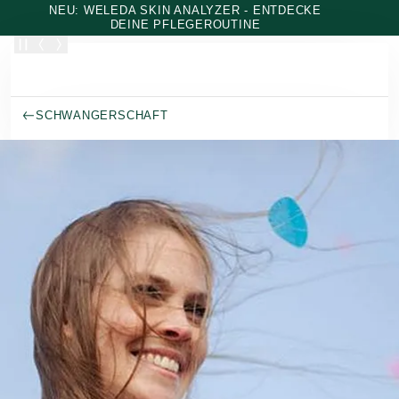
Zum Hauptinhalt wechseln
NEU: WELEDA SKIN ANALYZER - ENTDECKE
DEINE PFLEGEROUTINE
SCHWANGERSCHAFT