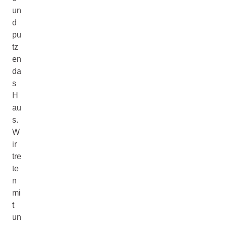
un
d
pu
tz
en
da
s
H
au
s.
W
ir
tre
te
n
mi
t
un