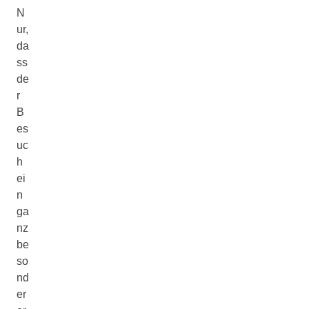
N
ur,
da
ss
de
r
B
es
uc
h
ei
n
ga
nz
be
so
nd
er