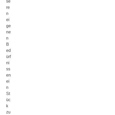
se
re
n
ei
ge
ne
n
B
ed
ürf
ni
ss
en
ei
n
St
üc
k
zu