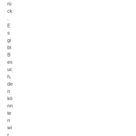
rü
ck
.
E
s
gi
bt
B
es
uc
h,
de
n
kö
nn
te
n
wi
r