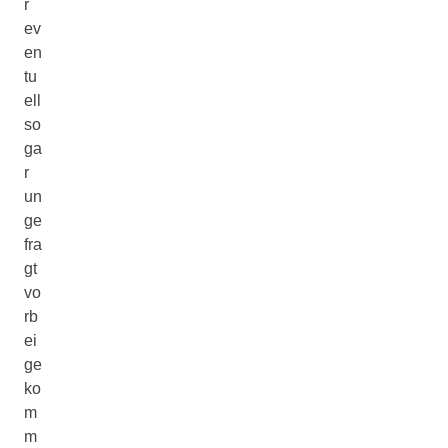
r
ev
en
tu
ell
so
ga
r
un
ge
fra
gt
vo
rb
ei
ge
ko
m
m