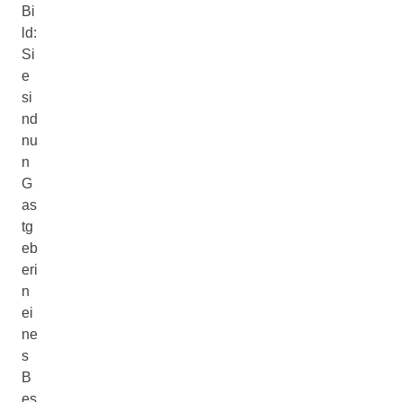
Bi
ld:
Si
e
si
nd
nu
n
G
as
tg
eb
eri
n
ei
ne
s
B
es