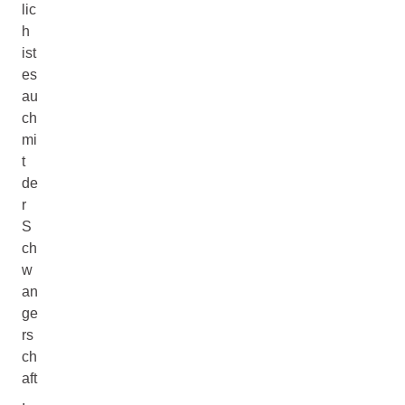
lic
h
ist
es
au
ch
mi
t
de
r
S
ch
w
an
ge
rs
ch
aft
.