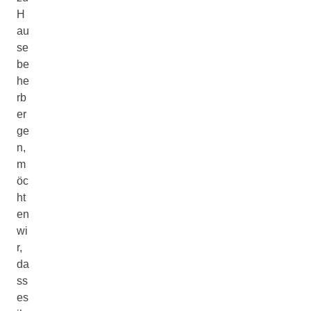
H
au
se
be
he
rb
er
ge
n,
m
öc
ht
en
wi
r,
da
ss
es