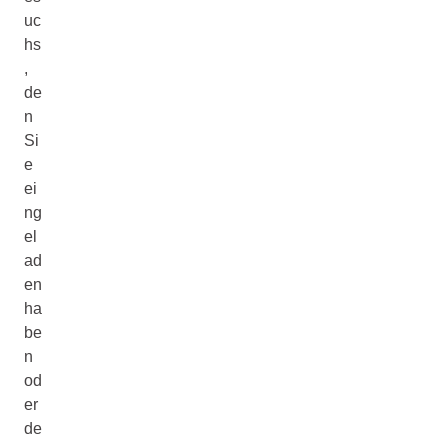
uc
hs
,
de
n
Si
e
ei
ng
el
ad
en
ha
be
n
od
er
de