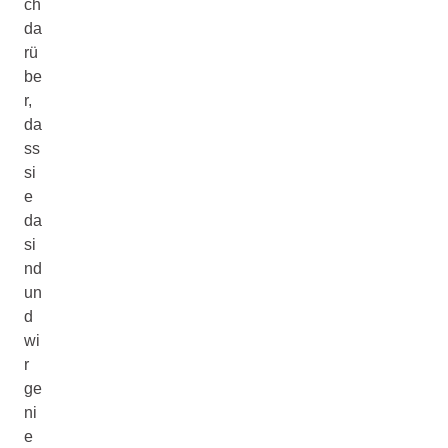
ch
da
rü
be
r,
da
ss
si
e
da
si
nd
un
d
wi
r
ge
ni
e