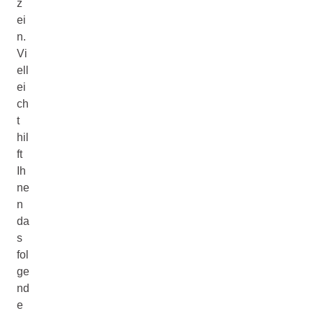
z
ei
n.
Vi
ell
ei
ch
t
hil
ft
Ih
ne
n
da
s
fol
ge
nd
e