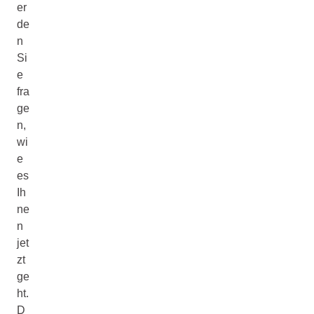
er
de
n
Si
e
fra
ge
n,
wi
e
es
Ih
ne
n
jet
zt
ge
ht.
D