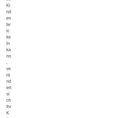
Ki
nd
en
tw
ic
ke
ln
ka
nn
,
ve
rä
nd
ert
si
ch
Ihr
K