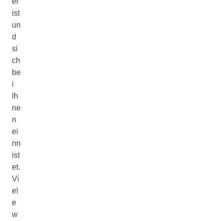
er
ist
un
d
si
ch
be
i
Ih
ne
n
ei
nn
ist
et.
Vi
el
e
w