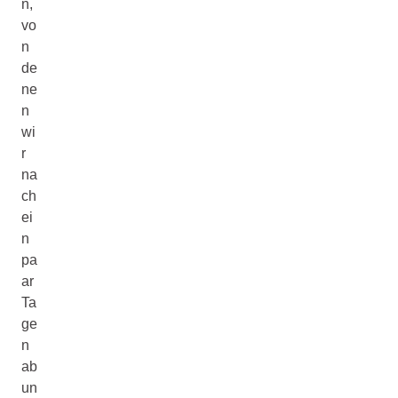
n,
vo
n
de
ne
n
wi
r
na
ch
ei
n
pa
ar
Ta
ge
n
ab
un