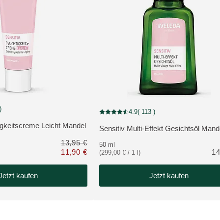
)
4.9
( 113 )
g: 4.8 von 5 Sternen bewertet von 71 Kunden
Aktuelle Bewertung: 4.9 von 5 Sternen be
igkeitscreme Leicht Mandel
Sensitiv Multi-Effekt Gesichtsöl Mand
ODUKT:
MEHR ZUM PRODUKT:
13,95 €
50 ml
11,90 €
14
(299,00 € / 1 l)
Nur 11,90 € statt 13,95 €
Jetzt kaufen
Jetzt kaufen