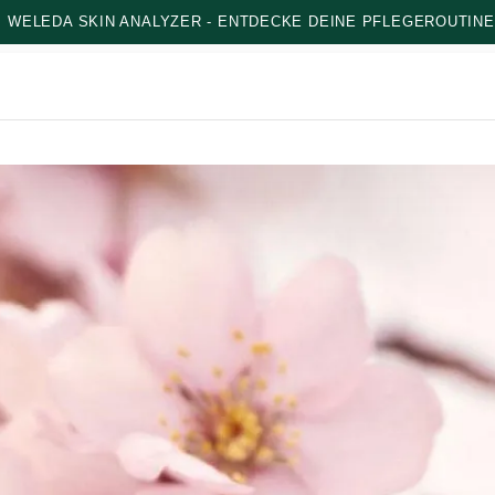
: WELEDA SKIN ANALYZER - ENTDECKE DEINE PFLEGEROUTINE