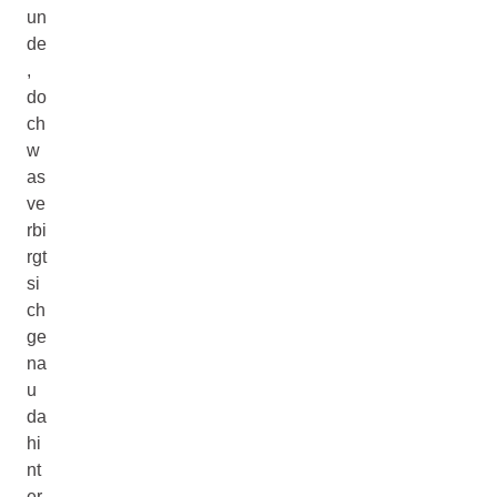
un
de
,
do
ch
w
as
ve
rbi
rgt
si
ch
ge
na
u
da
hi
nt
er