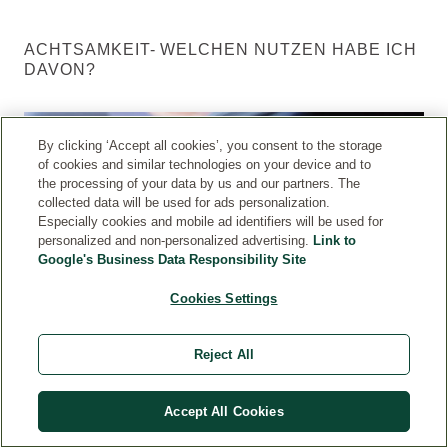
ACHTSAMKEIT- WELCHEN NUTZEN HABE ICH
DAVON?
By clicking ‘Accept all cookies’, you consent to the storage
of cookies and similar technologies on your device and to
the processing of your data by us and our partners. The
collected data will be used for ads personalization.
Especially cookies and mobile ad identifiers will be used for
personalized and non-personalized advertising.
Link to
Google's Business Data Responsibility Site
Cookies Settings
WIR BENÖTIGEN DEINE ZUSTIMMUNG UM
Reject All
DEN YOUTUBE VIDEO-SERVICE ZU
LADEN!
Accept All Cookies
Dr.
Wir verwenden einen Service eines Drittanbieters, um