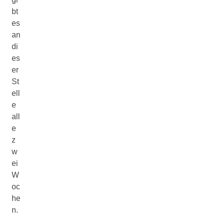
bt
es
an
di
es
er
St
ell
e
all
e
z
w
ei
W
oc
he
n.