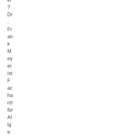
?
Dr
.
Fr
an
k
M
ey
er
ist
F
ac
ha
rzt
für
Al
lg
e