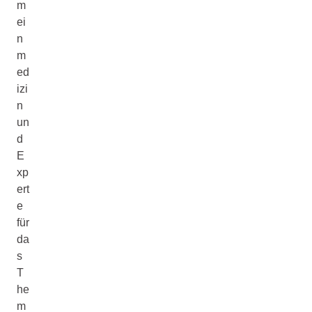
m
ei
n
m
ed
izi
n
un
d
E
xp
ert
e
für
da
s
T
he
m