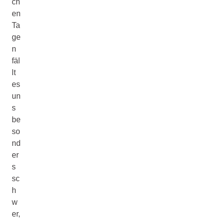
ch
en
Ta
ge
n
fäl
lt
es
un
s
be
so
nd
er
s
sc
h
w
er,