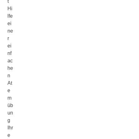
t
Hi
lfe
ei
ne
r
ei
nf
ac
he
n
At
e
m
üb
un
g
Ihr
e