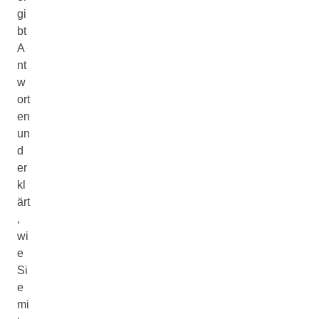
gi
bt
A
nt
w
ort
en
un
d
er
kl
ärt
,
wi
e
Si
e
mi