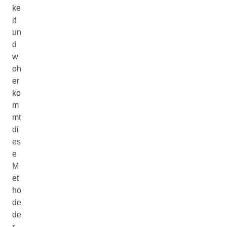
ke
it
un
d
w
oh
er
ko
m
mt
di
es
e
M
et
ho
de
de
r