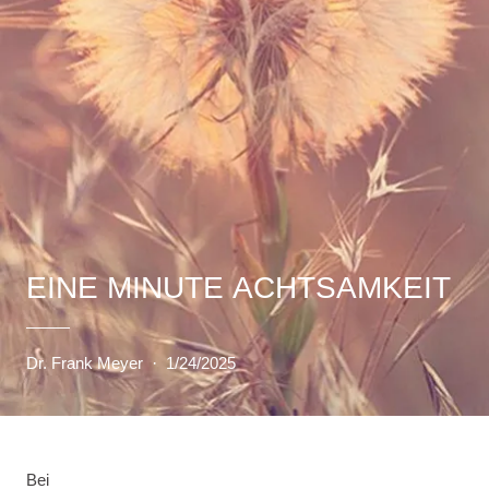
EINE MINUTE ACHTSAMKEIT
Dr. Frank Meyer
·
1/24/2025
Bei