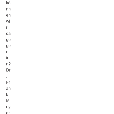
kö
nn
en
wi
r
da
ge
ge
n
tu
n?
Dr
.
Fr
an
k
M
ey
er