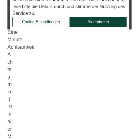
Antworten
lese bitte die Details durch und stimme der Nutzung des
–
Service zu.
Folge
Cookie Einstellungen
Akzeptieren
1:
Eine
Minute
Achtsamkeit
A
ch
ts
a
m
ke
it
ist
in
all
er
M