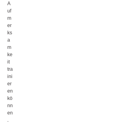
A
uf
m
er
ks
a
m
ke
it
tra
ini
er
en
kö
nn
en
.