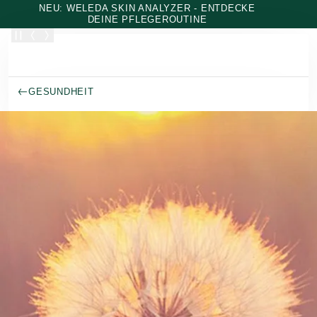
Zum Hauptinhalt wechseln
NEU: WELEDA SKIN ANALYZER - ENTDECKE
DEINE PFLEGEROUTINE
GESUNDHEIT