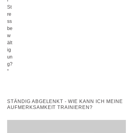
St
re
ss
be
w
ält
ig
un
g?
“
STÄNDIG ABGELENKT - WIE KANN ICH MEINE
AUFMERKSAMKEIT TRAINIEREN?