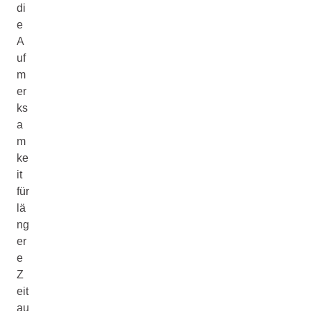
di
e
A
uf
m
er
ks
a
m
ke
it
für
lä
ng
er
e
Z
eit
au