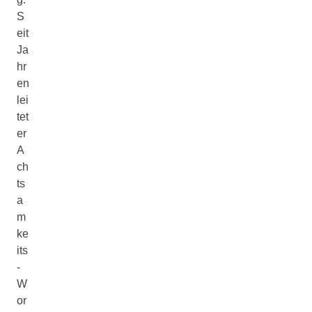
S
eit
Ja
hr
en
lei
tet
er
A
ch
ts
a
m
ke
its
-
W
or