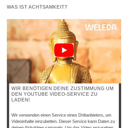
WAS IST ACHTSAMKEIT?
WIR BENÖTIGEN DEINE ZUSTIMMUNG UM
DEN YOUTUBE VIDEO-SERVICE ZU
LADEN!
Dr.
Wir verwenden einen Service eines Drittanbieters, um
Meyer
Videoinhalte einzubetten. Dieser Service kann Daten zu
gibt
deinen Aktivitäten sammeln. Um das Video anzusehen,