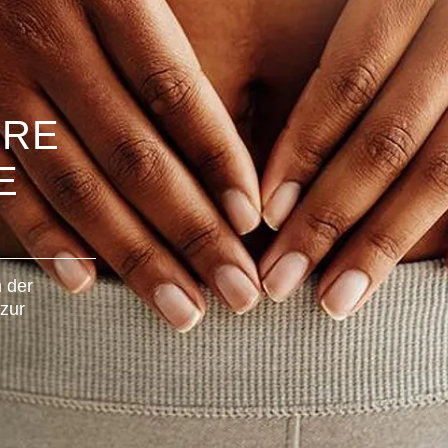
HRE
E
 der
 zur