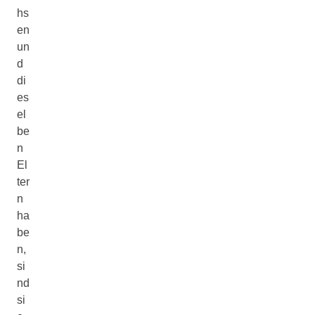
hs
en
un
d
di
es
el
be
n
El
ter
n
ha
be
n,
si
nd
si