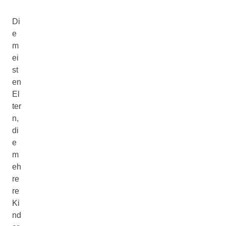
Di
e
m
ei
st
en
El
ter
n,
di
e
m
eh
re
re
Ki
nd