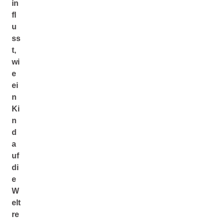
in
fl
u
ss
t,
wi
e
ei
n
Ki
n
d
a
uf
di
e
W
elt
re