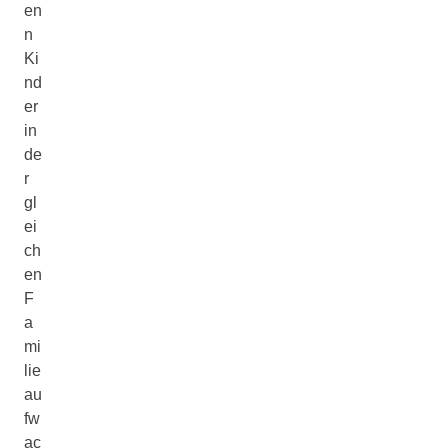
en
n
Ki
nd
er
in
de
r
gl
ei
ch
en
F
a
mi
lie
au
fw
ac