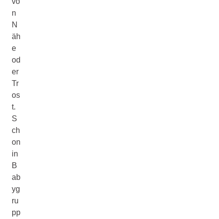
vo
n
N
äh
e
od
er
Tr
os
t.
S
ch
on
in
B
ab
yg
ru
pp