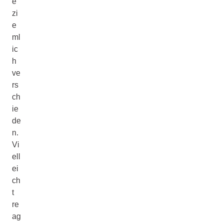
e
zi
e
ml
ic
h
ve
rs
ch
ie
de
n.
Vi
ell
ei
ch
t
re
ag