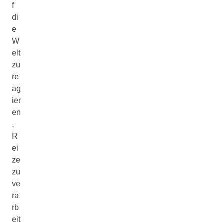
f
di
e
W
elt
zu
re
ag
ier
en
,
R
ei
ze
zu
ve
ra
rb
eit