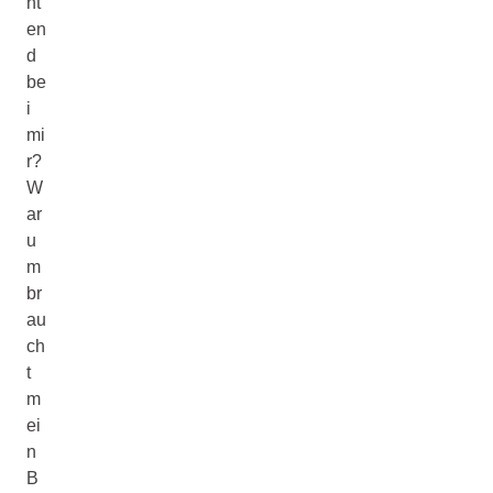
ht
en
d
be
i
mi
r?
W
ar
u
m
br
au
ch
t
m
ei
n
B