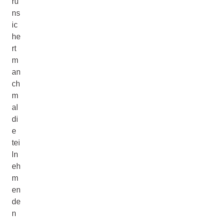
ru
ns
ic
he
rt
m
an
ch
m
al
di
e
tei
ln
eh
m
en
de
n