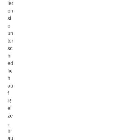
ier
en
si
e
un
ter
sc
hi
ed
lic
h
au
f
R
ei
ze
,
br
au