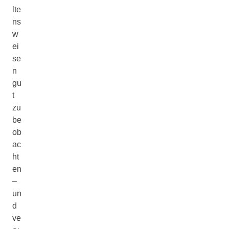
lte
ns
w
ei
se
n
gu
t
zu
be
ob
ac
ht
en
–
un
d
ve