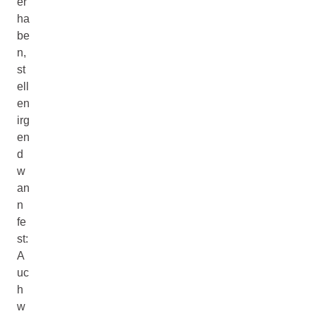
er
ha
be
n,
st
ell
en
irg
en
d
w
an
n
fe
st:
A
uc
h
w