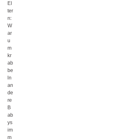
El
ter
n:
W
ar
u
m
kr
ab
be
ln
an
de
re
B
ab
ys
im
m