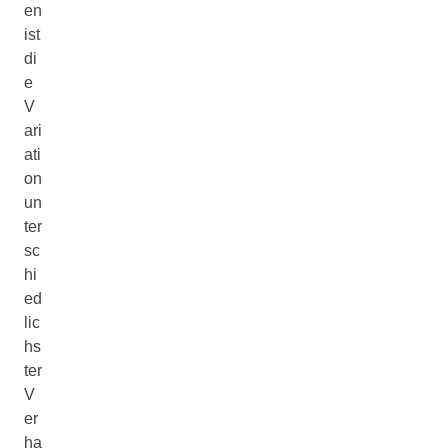
en
ist
di
e
V
ari
ati
on
un
ter
sc
hi
ed
lic
hs
ter
V
er
ha