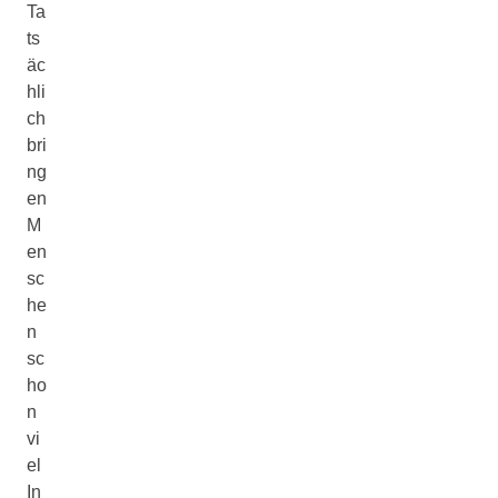
Ta
ts
äc
hli
ch
bri
ng
en
M
en
sc
he
n
sc
ho
n
vi
el
In