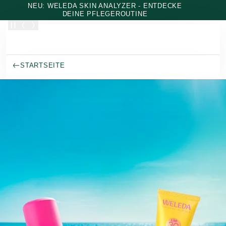
Zum Hauptinhalt wechseln
NEU: WELEDA SKIN ANALYZER - ENTDECKE
DEINE PFLEGEROUTINE
STARTSEITE