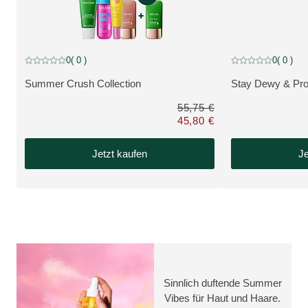
NEU, reduzierter Artikel
NEU, reduzierter Ar
0
( 0 )
0
( 0 )
Aktuelle Bewertung: 0 von 5 Sternen bewertet von 0 Kunden
Aktuelle Bewertung
Summer Crush Collection
Stay Dewy & Pro
MEHR ZUM PRODUKT:
MEHR ZUM PRO
55,75 €
45,80 €
Nur 45,80 € statt 55,75 €
Jetzt kaufen
Je
Sinnlich duftende Summer
Vibes für Haut und Haare.