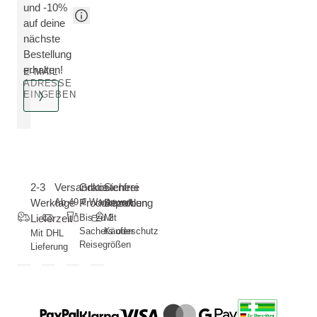
und -10%
auf deine
nächste
Bestellung
erhalten!
E-MAIL
ADRESSE
EINGEBEN
2-3
Versandkostenfrei
Gratis
Sichere
Werktage
Ab 49 € Warenwert
Produktproben
Bezahlung
Lieferzeit
Bis zu 2
Mit
Sachets oder
Käuferschutz
Mit DHL
Reisegrößen
Lieferung