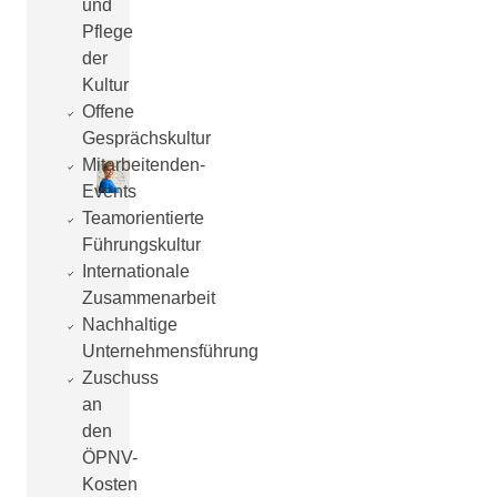
und
Pflege
der
Kultur
Offene
Gesprächskultur
Mitarbeitenden-
Events
Teamorientierte
Führungskultur
Internationale
Zusammenarbeit
Nachhaltige
Unternehmensführung
Zuschuss
an
den
ÖPNV-
Kosten