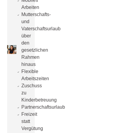
Mobiles
Arbeiten
Mutterschafts-
und
Vaterschaftsurlaub
über
den
gesetzlichen
Rahmen
hinaus
Flexible
Arbeitszeiten
Zuschuss
zu
Kinderbetreuung
Partnerschaftsurlaub
Freizeit
statt
Vergütung