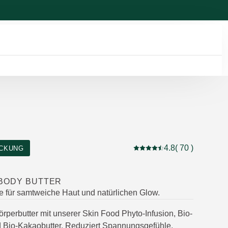
4.8
( 70 )
CKUNG
Aktuelle Bewertung: 4.8 
 BODY BUTTER
ge für samtweiche Haut und natürlichen Glow.
örperbutter mit unserer Skin Food Phyto-Infusion, Bio-
 Bio-Kakaobutter. Reduziert Spannungsgefühle,