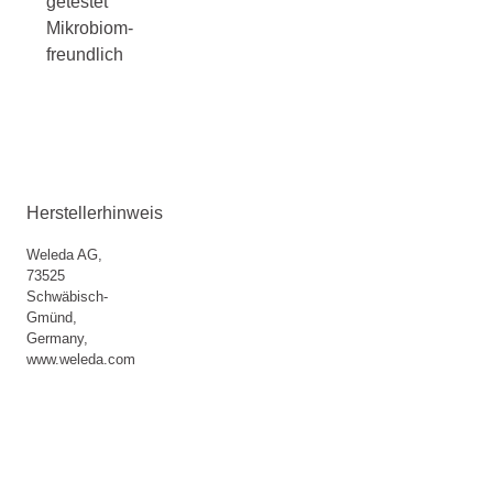
getestet
Mikrobiom-
freundlich
Herstellerhinweis
Weleda AG,
73525
Schwäbisch-
Gmünd,
Germany,
www.weleda.com