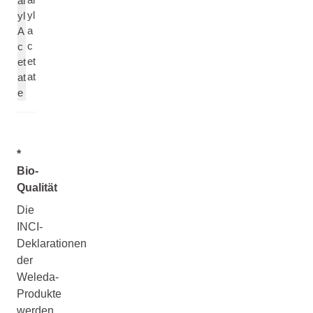
al
yl
yl
a
A
c
c
et
et
at
at
e
*
Bio-
Qualität
Die
INCI-
Deklarationen
der
Weleda-
Produkte
werden