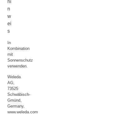
hi
n
w
ei
s
In
Kombination
mit
Sonnenschutz
verwenden.
Weleda
AG,
73525
Schwäbisch-
Gmünd,
Germany,
www.weleda.com