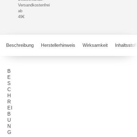
Versandkostenfrei
ab
49€
Beschreibung
Herstellerhinweis
Wirksamkeit
Inhaltsstof
B
E
S
C
H
R
EI
B
U
N
G