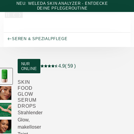
Zum Hauptinhalt wechseln
NEU: WELEDA SKIN ANALYZER - ENTDECKE
DEINE PFLEGEROUTINE
SEREN & SPEZIALPFLEGE
NUR
4.9
( 59 )
ONLINE
Aktuelle Bewertung: 4.9 von 5 Sternen bew
SKIN
FOOD
GLOW
SERUM
DROPS
Strahlender
Glow,
makelloser