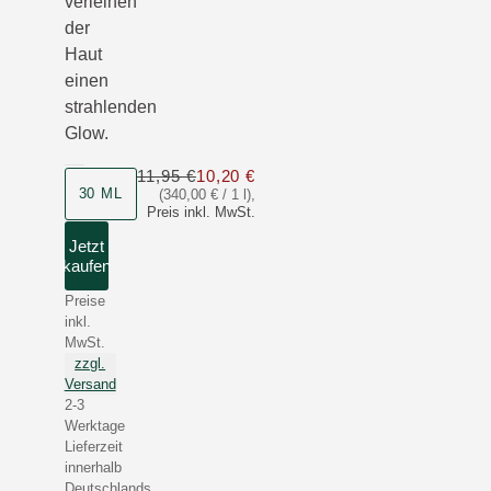
verleihen
der
Haut
einen
strahlenden
Glow.
11,95 €
10,20 €
Nur 10,20 € statt 11,95 €
30 ML
(340,00 € / 1 l)
,
Preis inkl. MwSt.
Jetzt
kaufen
Preise
inkl.
MwSt.
zzgl.
Versand
2-3
Werktage
Lieferzeit
innerhalb
Deutschlands.